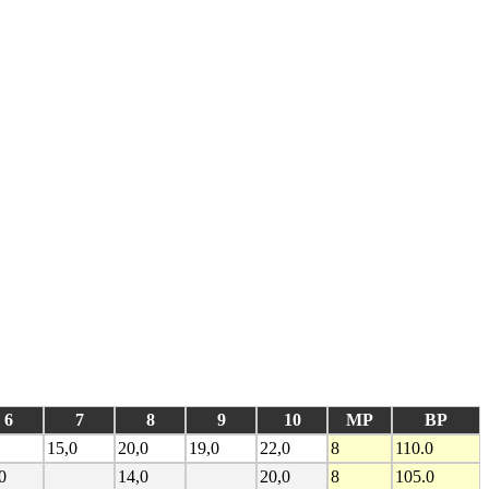
6
7
8
9
10
MP
BP
15,0
20,0
19,0
22,0
8
110.0
0
14,0
20,0
8
105.0