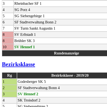
3
Rheinbacher SF 1
4
SG Porz 4
5
SG Siebengebirge 1
6
SF Stadtverwaltung Bonn 2
7
SV Turm Sankt Augustin 1
8
SV Erftstadt 1
8
Brühler SK 3
10
SV Hennef 1
Rundenanzeige
Bezirksklasse
Rg
Bezirksklasse - 2019/20
1
Godesberger SK 5
2
SF Stadtverwaltung Bonn 4
3
SV Hennef 2
4
SK Troisdorf 2
5
SG Siebengebirge 2