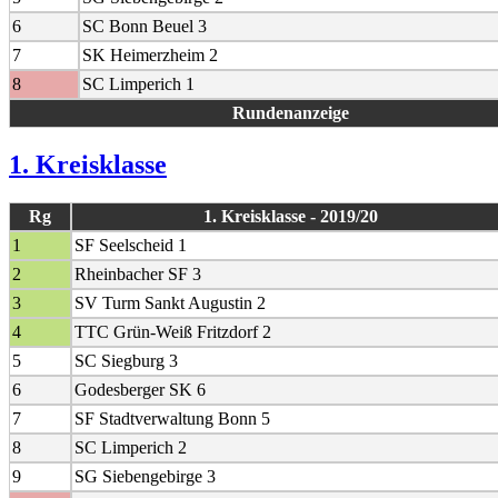
6
SC Bonn Beuel 3
7
SK Heimerzheim 2
8
SC Limperich 1
Rundenanzeige
1. Kreisklasse
Rg
1. Kreisklasse - 2019/20
1
SF Seelscheid 1
2
Rheinbacher SF 3
3
SV Turm Sankt Augustin 2
4
TTC Grün-Weiß Fritzdorf 2
5
SC Siegburg 3
6
Godesberger SK 6
7
SF Stadtverwaltung Bonn 5
8
SC Limperich 2
9
SG Siebengebirge 3