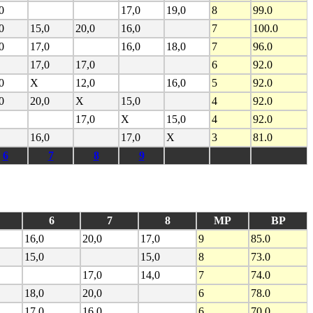
0
17,0
19,0
8
99.0
0
15,0
20,0
16,0
7
100.0
0
17,0
16,0
18,0
7
96.0
17,0
17,0
6
92.0
0
X
12,0
16,0
5
92.0
0
20,0
X
15,0
4
92.0
17,0
X
15,0
4
92.0
16,0
17,0
X
3
81.0
6
7
8
9
6
7
8
MP
BP
16,0
20,0
17,0
9
85.0
15,0
15,0
8
73.0
17,0
14,0
7
74.0
18,0
20,0
6
78.0
17,0
16,0
6
70.0