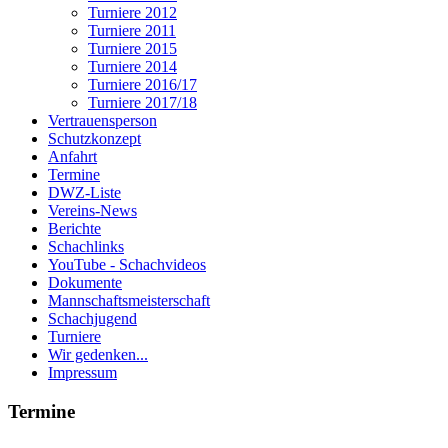
Turniere 2012
Turniere 2011
Turniere 2015
Turniere 2014
Turniere 2016/17
Turniere 2017/18
Vertrauensperson
Schutzkonzept
Anfahrt
Termine
DWZ-Liste
Vereins-News
Berichte
Schachlinks
YouTube - Schachvideos
Dokumente
Mannschaftsmeisterschaft
Schachjugend
Turniere
Wir gedenken...
Impressum
Termine