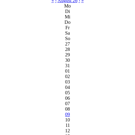
«
‹
August 26
›
»
Mo
Di
Mi
Do
Fr
Sa
So
27
28
29
30
31
01
02
03
04
05
06
07
08
09
10
11
12