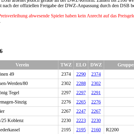
Der DSB arbeitet jedoch gerade an der DWZ-Reform. Zahlen bis 2100 
rst nach der offiziellen Freigabe der DWZ-Anpassung durch den DSB b
reisverleihung abwesende Spieler haben kein Anrecht auf das Preisgel
.
6
Verein
TWZ
ELO
DWZ
Gruppe
nen 49
2374
2290
2374
sen-Werden/80
2302
2288
2302
nig Tegel
2297
2297
2291
magen-Sinzig
2276
2265
2276
ier
2267
2247
2267
/25 Koblenz
2230
2223
2230
ederkassel
2195
2195
2160
R2200