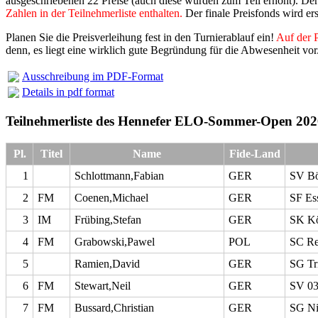
ausgeschriebenen 22 Preise (auch diese wurden zum Teil erhöht). 
Zahlen in der Teilnehmerliste enthalten.
Der finale Preisfonds wird e
Planen Sie die Preisverleihung fest in den Turnierablauf ein!
Auf der P
denn, es liegt eine wirklich gute Begründung für die Abwesenheit vor
Ausschreibung im PDF-Format
Details in pdf format
Teilnehmerliste des Hennefer ELO-Sommer-Open 202
Pl.
Titel
Name
Fide-Land
1
Schlottmann,Fabian
GER
SV Bö
2
FM
Coenen,Michael
GER
SF Es
3
IM
Frübing,Stefan
GER
SK Kö
4
FM
Grabowski,Pawel
POL
SC Re
5
Ramien,David
GER
SG Tr
6
FM
Stewart,Neil
GER
SV 03
7
FM
Bussard,Christian
GER
SG Ni