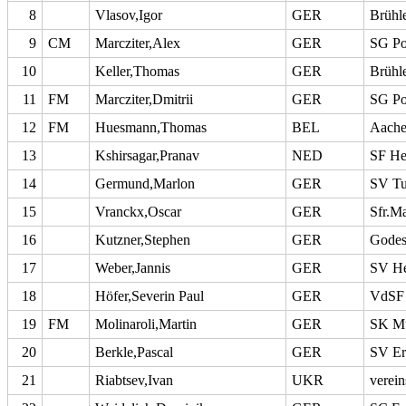
8
Vlasov,Igor
GER
Brühl
9
CM
Marcziter,Alex
GER
SG Po
10
Keller,Thomas
GER
Brühl
11
FM
Marcziter,Dmitrii
GER
SG Po
12
FM
Huesmann,Thomas
BEL
Aache
13
Kshirsagar,Pranav
NED
SF He
14
Germund,Marlon
GER
SV Tu
15
Vranckx,Oscar
GER
Sfr.M
16
Kutzner,Stephen
GER
Godes
17
Weber,Jannis
GER
SV H
18
Höfer,Severin Paul
GER
VdSF 
19
FM
Molinaroli,Martin
GER
SK Mü
20
Berkle,Pascal
GER
SV Erf
21
Riabtsev,Ivan
UKR
verein