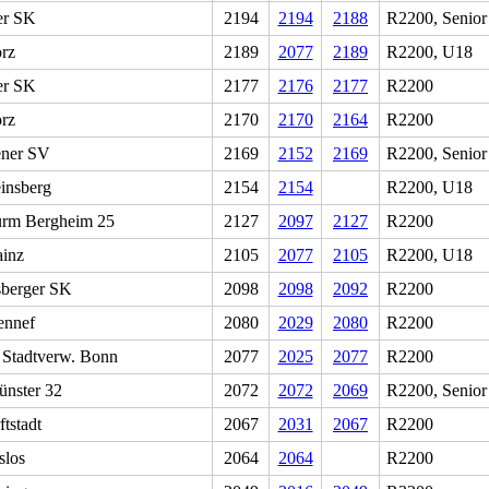
er SK
2194
2194
2188
R2200, Senior
rz
2189
2077
2189
R2200, U18
er SK
2177
2176
2177
R2200
rz
2170
2170
2164
R2200
ner SV
2169
2152
2169
R2200, Senior
insberg
2154
2154
R2200, U18
rm Bergheim 25
2127
2097
2127
R2200
ainz
2105
2077
2105
R2200, U18
berger SK
2098
2098
2092
R2200
ennef
2080
2029
2080
R2200
Stadtverw. Bonn
2077
2025
2077
R2200
nster 32
2072
2072
2069
R2200, Senior
tstadt
2067
2031
2067
R2200
slos
2064
2064
R2200