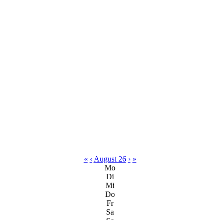
«
‹
August 26
›
»
Mo
Di
Mi
Do
Fr
Sa