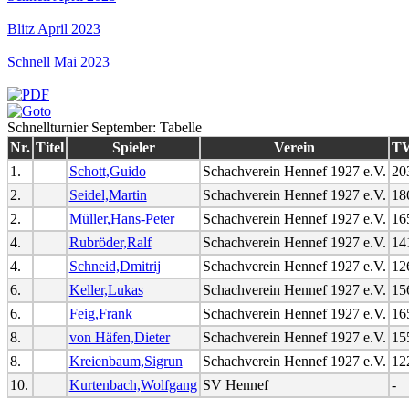
Blitz April 2023
Schnell Mai 2023
Schnellturnier September: Tabelle
Nr.
Titel
Spieler
Verein
T
1.
Schott,Guido
Schachverein Hennef 1927 e.V.
20
2.
Seidel,Martin
Schachverein Hennef 1927 e.V.
18
2.
Müller,Hans-Peter
Schachverein Hennef 1927 e.V.
16
4.
Rubröder,Ralf
Schachverein Hennef 1927 e.V.
14
4.
Schneid,Dmitrij
Schachverein Hennef 1927 e.V.
12
6.
Keller,Lukas
Schachverein Hennef 1927 e.V.
15
6.
Feig,Frank
Schachverein Hennef 1927 e.V.
16
8.
von Häfen,Dieter
Schachverein Hennef 1927 e.V.
15
8.
Kreienbaum,Sigrun
Schachverein Hennef 1927 e.V.
12
10.
Kurtenbach,Wolfgang
SV Hennef
-