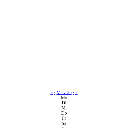
«
‹
März 25
›
»
Mo
Di
Mi
Do
Fr
Sa