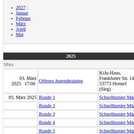
2027
:
Januar
Februar
März
April
Mai
2025
März
KiJu-Haus,
03. März
Frankfurter Str. 14
Offenes Jugendtraining
2025 17:00
53773 Hennef
(Sieg)
05. März 2025
Runde 1
Schnellturnier Mä
Runde 2
Schnellturnier Mä
Runde 3
Schnellturnier Mä
Runde 4
Schnellturnier Mä
Runde 5
Schnellturnier Mä