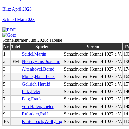
Blitz April 2023
Schnell Mai 2023
Schnellturnier Juni 2026: Tabelle
Nr.
Titel
Spieler
Verein
T
1.
Seidel,Martin
Schachverein Hennef 1927 e.V.
19
2.
FM
Neese,Hans-Joachim
Schachverein Hennef 1927 e.V.
19
3.
Altenhövel,Bernd
Schachverein Hennef 1927 e.V.
17
4.
Müller,Hans-Peter
Schachverein Hennef 1927 e.V.
16
5.
Gellrich,Harald
Schachverein Hennef 1927 e.V.
15
5.
Pütz,Peter
Schachverein Hennef 1927 e.V.
14
7.
Feig,Frank
Schachverein Hennef 1927 e.V.
15
7.
von Häfen,Dieter
Schachverein Hennef 1927 e.V.
14
9.
Rubröder,Ralf
Schachverein Hennef 1927 e.V.
14
10.
Kurtenbach,Wolfgang
Schachverein Hennef 1927 e.V.
11