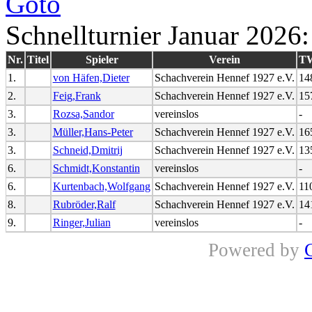
Schnellturnier Januar 2026:
Nr.
Titel
Spieler
Verein
T
1.
von Häfen,Dieter
Schachverein Hennef 1927 e.V.
14
2.
Feig,Frank
Schachverein Hennef 1927 e.V.
15
3.
Rozsa,Sandor
vereinslos
-
3.
Müller,Hans-Peter
Schachverein Hennef 1927 e.V.
16
3.
Schneid,Dmitrij
Schachverein Hennef 1927 e.V.
13
6.
Schmidt,Konstantin
vereinslos
-
6.
Kurtenbach,Wolfgang
Schachverein Hennef 1927 e.V.
11
8.
Rubröder,Ralf
Schachverein Hennef 1927 e.V.
14
9.
Ringer,Julian
vereinslos
-
Powered by