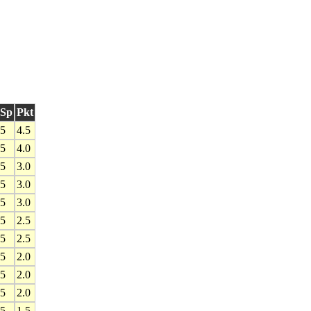
Sp
Pkt
5
4.5
5
4.0
5
3.0
5
3.0
5
3.0
5
2.5
5
2.5
5
2.0
5
2.0
5
2.0
5
1.5