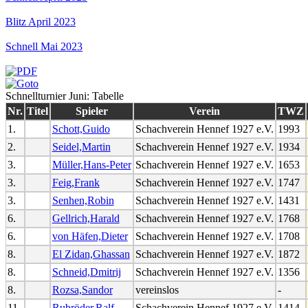
Blitz April 2023
Schnell Mai 2023
Schnellturnier Juni: Tabelle
Nr.
Titel
Spieler
Verein
TWZ
1.
Schott,Guido
Schachverein Hennef 1927 e.V.
1993
2.
Seidel,Martin
Schachverein Hennef 1927 e.V.
1934
3.
Müller,Hans-Peter
Schachverein Hennef 1927 e.V.
1653
3.
Feig,Frank
Schachverein Hennef 1927 e.V.
1747
3.
Senhen,Robin
Schachverein Hennef 1927 e.V.
1431
6.
Gellrich,Harald
Schachverein Hennef 1927 e.V.
1768
6.
von Häfen,Dieter
Schachverein Hennef 1927 e.V.
1708
8.
El Zidan,Ghassan
Schachverein Hennef 1927 e.V.
1872
8.
Schneid,Dmitrij
Schachverein Hennef 1927 e.V.
1356
8.
Rozsa,Sandor
vereinslos
-
11.
Rubröder,Ralf
Schachverein Hennef 1927 e.V.
1414