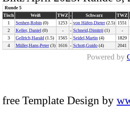
Runde 5
Tisch
Weiß
TWZ
-
Schwarz
TWZ
1
Senhen,Robin
(0)
1253
-
von Häfen,Dieter
(2.5)
1551
2
Keller, Daniel
(0)
-
-
Schneid,Dimitrij
(1)
-
3
Gellrich,Harald
(1.5)
1565
-
Seidel,Martin
(4)
1829
4
Müller,Hans-Peter
(3)
1616
-
Schott,Guido
(4)
2041
Powered by
free Template Design by
ww