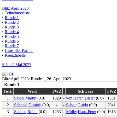
Blitz April 2023
•
Teilnehmerliste
•
Runde 1
•
Runde 2
•
Runde 3
•
Runde 4
•
Runde 5
•
Runde 6
•
Runde 7
•
Liste aller Partien
•
Kreuztabelle
Schnell Mai 2023
Blitz April 2023: Runde 1, 26. April 2023
Runde 1
Tisch
Weiß
TWZ
-
Schwarz
TWZ
1
Seidel,Martin
(0.0)
1829
-
von Häfen,Dieter
(0.0)
1551
2
Schneid,Dimitrij
(0.0)
-
-
Schott,Guido
(0.0)
2041
3
Senhen,Robin
(0.0)
1253
-
Müller,Hans-Peter
(0.0)
1616