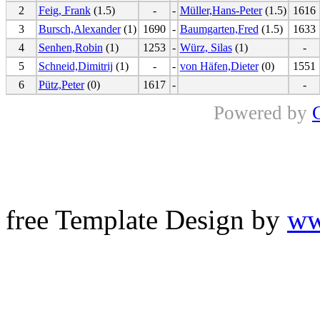
2
Feig, Frank
(1.5)
-
-
Müller,Hans-Peter
(1.5)
1616
3
Bursch,Alexander
(1)
1690
-
Baumgarten,Fred
(1.5)
1633
4
Senhen,Robin
(1)
1253
-
Würz, Silas
(1)
-
5
Schneid,Dimitrij
(1)
-
-
von Häfen,Dieter
(0)
1551
6
Pütz,Peter
(0)
1617
-
-
Powered by
free Template Design by
ww