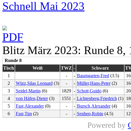
Schnell Mai 2023
Blitz März 2023: Runde 8,
Runde 8
Tisch
Weiß
TWZ
-
Schwarz
T
1
-
-
Baumgarten,Fred
(3.5)
16
2
Würz,Silas Leonard
(3)
-
-
Müller,Hans-Peter
(2)
16
3
Seidel,Martin
(6)
1829
-
Schott,Guido
(6)
20
4
von Häfen,Dieter
(3)
1551
-
Lichtenberg,Friedrich
(1)
18
5
Fast,Alexander
(0)
-
-
Bursch,Alexander
(4)
16
6
Fast,Tim
(2)
-
-
Senhen,Robin
(4.5)
12
Powered by