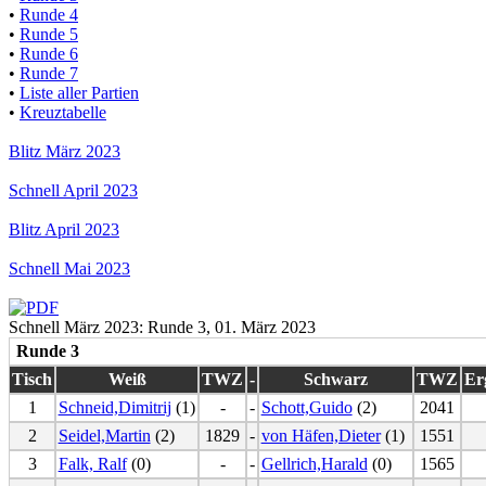
•
Runde 4
•
Runde 5
•
Runde 6
•
Runde 7
•
Liste aller Partien
•
Kreuztabelle
Blitz März 2023
Schnell April 2023
Blitz April 2023
Schnell Mai 2023
Schnell März 2023: Runde 3, 01. März 2023
Runde 3
Tisch
Weiß
TWZ
-
Schwarz
TWZ
Er
1
Schneid,Dimitrij
(1)
-
-
Schott,Guido
(2)
2041
2
Seidel,Martin
(2)
1829
-
von Häfen,Dieter
(1)
1551
3
Falk, Ralf
(0)
-
-
Gellrich,Harald
(0)
1565