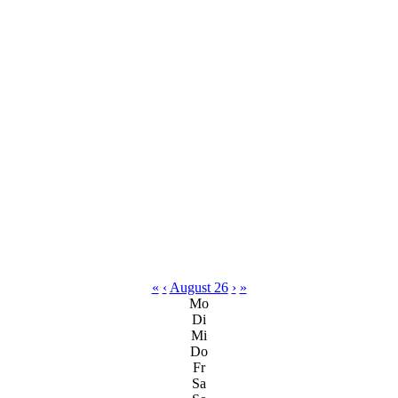
«
‹
August 26
›
»
Mo
Di
Mi
Do
Fr
Sa