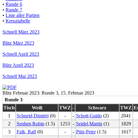
•
Runde 6
•
Runde 7
•
Liste aller Partien
•
Kreuztabelle
Schnell März 2023
Blitz März 2023
Schnell April 2023
Blitz April 2023
Schnell Mai 2023
Blitz Februar 2023: Runde 3, 15. Februar 2023
Runde 3
Tisch
Weiß
TWZ
-
Schwarz
TWZ
E
1
Schneid,Dimitrij
(0)
-
-
Schott,Guido
(2)
2041
2
Senhen,Robin
(1.5)
1253
-
Seidel,Martin
(1)
1829
3
Falk, Ralf
(0)
-
-
Pütz,Peter
(1.5)
1617