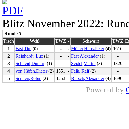
Blitz November 2022: Run
Runde 5
Tisch
Weiß
TWZ
-
Schwarz
TWZ
E
1
Fast,Tim
(0)
-
-
Müller,Hans-Peter
(4)
1616
2
Reinhardt, Luc
(1)
-
-
Fast,Alexander
(1)
-
3
Schneid,Dimitrij
(1)
-
-
Seidel,Martin
(3)
1829
4
von Häfen,Dieter
(2)
1551
-
Falk, Ralf
(2)
-
5
Senhen,Robin
(2)
1253
-
Bursch,Alexander
(4)
1690
Powered by