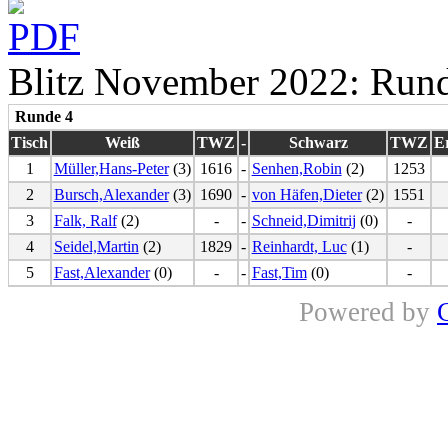
Blitz November 2022: Run
Runde 4
Tisch
Weiß
TWZ
-
Schwarz
TWZ
E
1
Müller,Hans-Peter
(3)
1616
-
Senhen,Robin
(2)
1253
2
Bursch,Alexander
(3)
1690
-
von Häfen,Dieter
(2)
1551
3
Falk, Ralf
(2)
-
-
Schneid,Dimitrij
(0)
-
4
Seidel,Martin
(2)
1829
-
Reinhardt, Luc
(1)
-
5
Fast,Alexander
(0)
-
-
Fast,Tim
(0)
-
Powered by