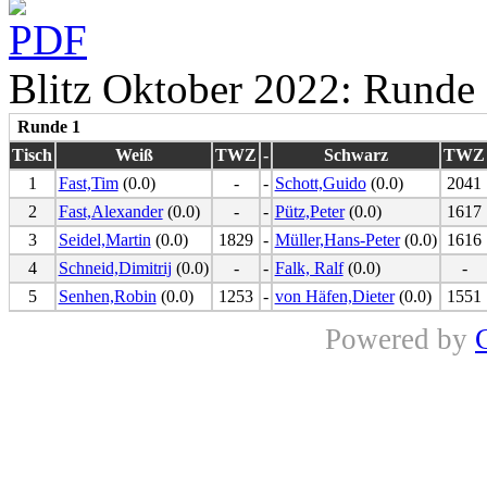
Blitz Oktober 2022: Runde 
Runde 1
Tisch
Weiß
TWZ
-
Schwarz
TWZ
1
Fast,Tim
(0.0)
-
-
Schott,Guido
(0.0)
2041
2
Fast,Alexander
(0.0)
-
-
Pütz,Peter
(0.0)
1617
3
Seidel,Martin
(0.0)
1829
-
Müller,Hans-Peter
(0.0)
1616
4
Schneid,Dimitrij
(0.0)
-
-
Falk, Ralf
(0.0)
-
5
Senhen,Robin
(0.0)
1253
-
von Häfen,Dieter
(0.0)
1551
Powered by