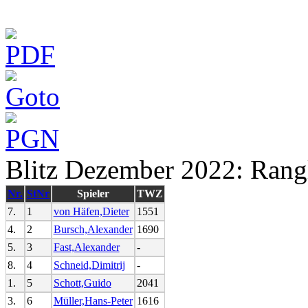
Blitz Dezember 2022: Rangl
Nr.
StNr
Spieler
TWZ
7.
1
von Häfen,Dieter
1551
4.
2
Bursch,Alexander
1690
5.
3
Fast,Alexander
-
8.
4
Schneid,Dimitrij
-
1.
5
Schott,Guido
2041
3.
6
Müller,Hans-Peter
1616