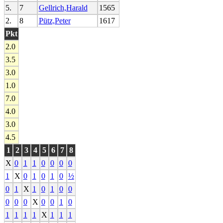
5.
7
Gellrich,Harald
1565
2.
8
Pütz,Peter
1617
Pkt
2.0
3.5
3.0
1.0
7.0
4.0
3.0
4.5
1
2
3
4
5
6
7
8
X
0
1
1
0
0
0
0
1
X
0
1
0
1
0
½
0
1
X
1
0
1
0
0
0
0
0
X
0
0
1
0
1
1
1
1
X
1
1
1