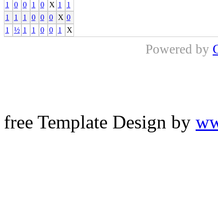
1
0
0
1
0
X
1
1
1
1
1
0
0
0
X
0
1
½
1
1
0
0
1
X
Powered by
free Template Design by
ww