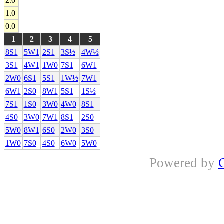
2.0
1.0
0.0
1
2
3
4
5
8S1
5W1
2S1
3S½
4W½
3S1
4W1
1W0
7S1
6W1
2W0
6S1
5S1
1W½
7W1
6W1
2S0
8W1
5S1
1S½
7S1
1S0
3W0
4W0
8S1
4S0
3W0
7W1
8S1
2S0
5W0
8W1
6S0
2W0
3S0
1W0
7S0
4S0
6W0
5W0
Powered by