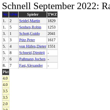
Schnell September 2022: Ra
Nr.
StNr
Spieler
TWZ
1.
2
Seidel,Martin
1829
1.
5
Senhen,Robin
1253
3.
1
Schott,Guido
2041
3.
3
Pütz,Peter
1617
5.
4
von Häfen,Dieter
1551
5.
8
Schneid,Dimitrij
-
7.
6
Paßmann,Jochen
-
8.
7
Fast,Alexander
-
Pkt
4.0
4.0
3.5
3.5
2.0