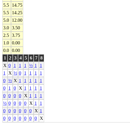
5.5
14.75
5.5
14.25
5.0
12.00
3.0
3.50
2.5
3.75
1.0
0.00
0.0
0.00
1
2
3
4
5
6
7
8
X
0
1
1
1
½
1
1
1
X
½
0
1
1
1
1
0
½
X
1
1
1
1
1
0
1
0
X
1
1
1
1
0
0
0
0
X
1
1
1
½
0
0
0
0
X
1
1
0
0
0
0
0
0
X
1
0
0
0
0
0
0
0
X