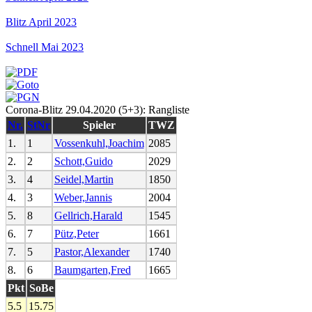
Blitz April 2023
Schnell Mai 2023
Corona-Blitz 29.04.2020 (5+3): Rangliste
Nr.
StNr
Spieler
TWZ
1.
1
Vossenkuhl,Joachim
2085
2.
2
Schott,Guido
2029
3.
4
Seidel,Martin
1850
4.
3
Weber,Jannis
2004
5.
8
Gellrich,Harald
1545
6.
7
Pütz,Peter
1661
7.
5
Pastor,Alexander
1740
8.
6
Baumgarten,Fred
1665
Pkt
SoBe
5.5
15.75