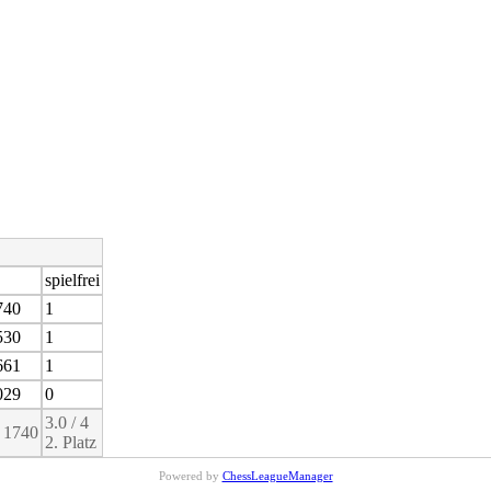
spielfrei
740
1
530
1
661
1
029
0
3.0 / 4
 1740
2. Platz
Powered by
ChessLeagueManager