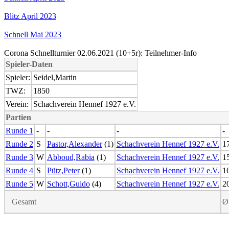
Blitz April 2023
Schnell Mai 2023
Corona Schnellturnier 02.06.2021 (10+5r): Teilnehmer-Info
Spieler-Daten
Spieler:
Seidel,Martin
TWZ:
1850
Verein:
Schachverein Hennef 1927 e.V.
Partien
Runde 1
-
-
-
-
Runde 2
S
Pastor,Alexander
(1)
Schachverein Hennef 1927 e.V.
1
Runde 3
W
Abboud,Rabia
(1)
Schachverein Hennef 1927 e.V.
1
Runde 4
S
Pütz,Peter
(1)
Schachverein Hennef 1927 e.V.
1
Runde 5
W
Schott,Guido
(4)
Schachverein Hennef 1927 e.V.
2
Gesamt
Ø