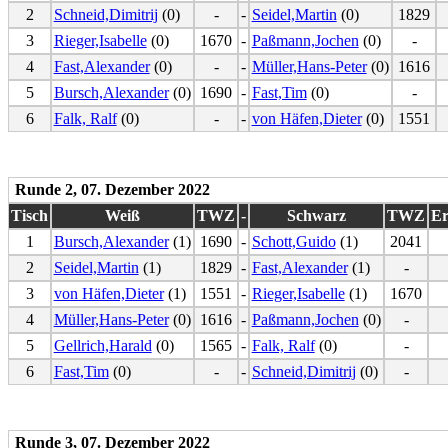
2
Schneid,Dimitrij
(0)
-
-
Seidel,Martin
(0)
1829
3
Rieger,Isabelle
(0)
1670
-
Paßmann,Jochen
(0)
-
4
Fast,Alexander
(0)
-
-
Müller,Hans-Peter
(0)
1616
5
Bursch,Alexander
(0)
1690
-
Fast,Tim
(0)
-
6
Falk, Ralf
(0)
-
-
von Häfen,Dieter
(0)
1551
Runde 2, 07. Dezember 2022
Tisch
Weiß
TWZ
-
Schwarz
TWZ
Er
1
Bursch,Alexander
(1)
1690
-
Schott,Guido
(1)
2041
2
Seidel,Martin
(1)
1829
-
Fast,Alexander
(1)
-
3
von Häfen,Dieter
(1)
1551
-
Rieger,Isabelle
(1)
1670
4
Müller,Hans-Peter
(0)
1616
-
Paßmann,Jochen
(0)
-
5
Gellrich,Harald
(0)
1565
-
Falk, Ralf
(0)
-
6
Fast,Tim
(0)
-
-
Schneid,Dimitrij
(0)
-
Runde 3, 07. Dezember 2022