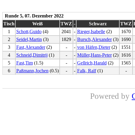
Runde 5, 07. Dezember 2022
Tisch
Weiß
TWZ
-
Schwarz
TWZ
1
Schott,Guido
(4)
2041
-
Rieger,Isabelle
(2)
1670
2
Seidel,Martin
(3)
1829
-
Bursch,Alexander
(3)
1690
3
Fast,Alexander
(2)
-
-
von Häfen,Dieter
(2)
1551
4
Schneid,Dimitrij
(1)
-
-
Müller,Hans-Peter
(2)
1616
5
Fast,Tim
(1.5)
-
-
Gellrich,Harald
(2)
1565
6
Paßmann,Jochen
(0.5)
-
-
Falk, Ralf
(1)
-
Powered by