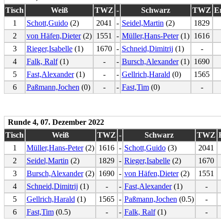
Tisch
Weiß
TWZ
-
Schwarz
TWZ
E
1
Schott,Guido
(2)
2041
-
Seidel,Martin
(2)
1829
2
von Häfen,Dieter
(2)
1551
-
Müller,Hans-Peter
(1)
1616
3
Rieger,Isabelle
(1)
1670
-
Schneid,Dimitrij
(1)
-
4
Falk, Ralf
(1)
-
-
Bursch,Alexander
(1)
1690
5
Fast,Alexander
(1)
-
-
Gellrich,Harald
(0)
1565
6
Paßmann,Jochen
(0)
-
-
Fast,Tim
(0)
-
Runde 4, 07. Dezember 2022
Tisch
Weiß
TWZ
-
Schwarz
TWZ
1
Müller,Hans-Peter
(2)
1616
-
Schott,Guido
(3)
2041
2
Seidel,Martin
(2)
1829
-
Rieger,Isabelle
(2)
1670
3
Bursch,Alexander
(2)
1690
-
von Häfen,Dieter
(2)
1551
4
Schneid,Dimitrij
(1)
-
-
Fast,Alexander
(1)
-
5
Gellrich,Harald
(1)
1565
-
Paßmann,Jochen
(0.5)
-
6
Fast,Tim
(0.5)
-
-
Falk, Ralf
(1)
-