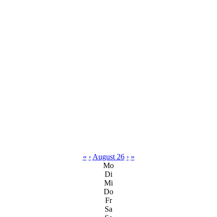
«
‹
August 26
›
»
Mo
Di
Mi
Do
Fr
Sa