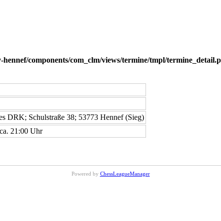
-hennef/components/com_clm/views/termine/tmpl/termine_detail.
es DRK; Schulstraße 38; 53773 Hennef (Sieg)
ca. 21:00 Uhr
Powered by
ChessLeagueManager